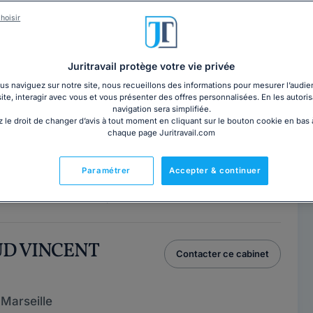
érencés sur l’annuaire Juritravail Avocats sont
besoin : consultation par téléphone ou rendez-vous en
hoisir
de filtrer votre sélection par compétences pour
vous convient.
Juritravail protège votre vie privée
s naviguez sur notre site, nous recueillons des informations pour mesurer l’audie
INIE GOMEZ
site, interagir avec vous et vous présenter des offres personnalisées. En les autoris
Contacter ce cabinet
navigation sera simplifiée.
 le droit de changer d’avis à tout moment en cliquant sur le bouton cookie en bas
Marseille
chaque page Juritravail.com
seille 8ème, 13008
Paramétrer
Accepter & continuer
006 à 2016) j'ai décidé de devenir Avocat. Je suis ainsi
roit des successions, des...
Lire la suite
UD VINCENT
Contacter ce cabinet
Marseille