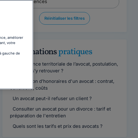
Réinitialiser les filtres
nce, améliorer
ant, votre
Informations
pratiques
 à gauche de
Compétence territoriale de l’avocat, postulation,
comment s’y retrouver ?
Convention d’honoraires d'un avocat : contrat,
conditions, coûts
Un avocat peut-il refuser un client ?
Consulter un avocat pour un divorce : tarif et
préparation de l'entretien
Quels sont les tarifs et prix des avocats ?