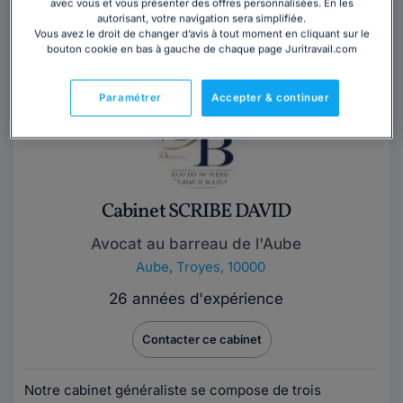
avec vous et vous présenter des offres personnalisées. En les
- Docteur en Droit Social - J'interviens exclusivement
autorisant, votre navigation sera simplifiée.
en défense des salariés et de leurs représentants, tant
Vous avez le droit de changer d’avis à tout moment en cliquant sur le
dans le cadre de litiges...
Lire la suite
bouton cookie en bas à gauche de chaque page Juritravail.com
Paramétrer
Accepter & continuer
Cabinet SCRIBE DAVID
Avocat au barreau de l'Aube
Aube
,
Troyes, 10000
26 années d'expérience
Contacter ce cabinet
Notre cabinet généraliste se compose de trois