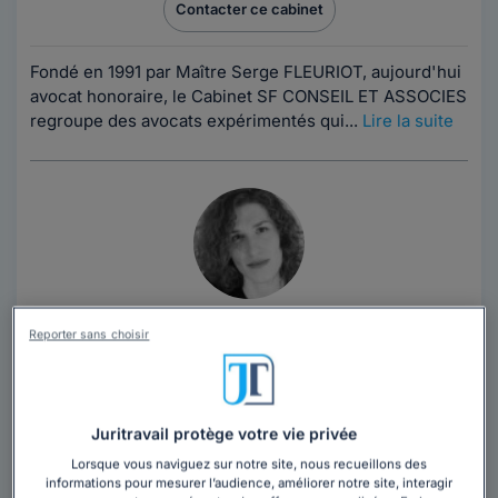
Contacter ce cabinet
Fondé en 1991 par Maître Serge FLEURIOT, aujourd'hui
avocat honoraire, le Cabinet SF CONSEIL ET ASSOCIES
regroupe des avocats expérimentés qui...
Lire la suite
Cabinet HÉLÈNE MELMI
Reporter sans choisir
Avocat au barreau de l'Aube
Aube
,
Troyes, 10000
Juritravail protège votre vie privée
Contacter ce cabinet
Lorsque vous naviguez sur notre site, nous recueillons des
informations pour mesurer l’audience, améliorer notre site, interagir