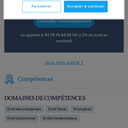
Vous souhaitez une consultation par
téléphone ?
Paramétrer
Accepter & continuer
Consulter immédiatement
ou appelez le
01 75 75 42 33
(8h à 21h du lundi au
vendredi)
Vous êtes avocat ?
Compétences
DOMAINES DE COMPÉTENCES
Droit des entreprises
Droit fiscal
Droit pénal
Droit commercial
Droits fondamentaux