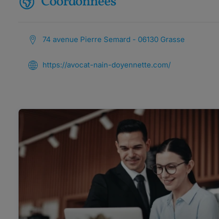
Coordonnées
74 avenue Pierre Semard - 06130 Grasse
https://avocat-nain-doyennette.com/