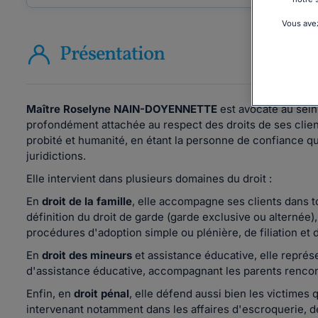
Vous avez
Présentation
Maître Roselyne NAIN-DOYENNETTE
est avocate au sein
profondément attachée au respect des droits de ses clien
probité et humanité, en étant la personne de confiance qu
juridictions.
Elle intervient dans plusieurs domaines du droit :
En
droit de la famille
, elle accompagne ses clients dans t
définition du droit de garde (garde exclusive ou alternée),
procédures d'adoption simple ou plénière, de filiation et 
En
droit des mineurs
et assistance éducative, elle représ
d'assistance éducative, accompagnant les parents rencont
Enfin, en
droit pénal
, elle défend aussi bien les victimes 
intervenant notamment dans les affaires d'escroquerie, de