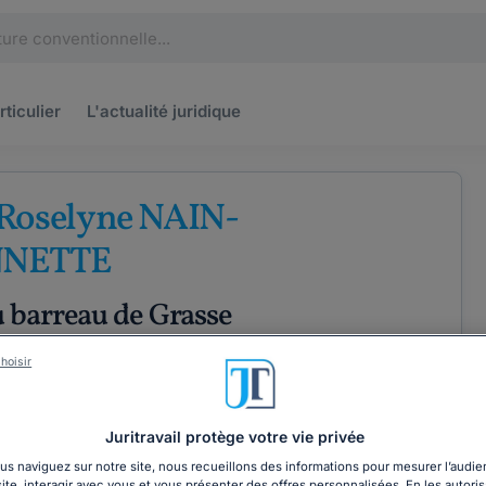
rticulier
L'actualité
juridique
 Roselyne NAIN-
NETTE
u barreau de Grasse
e
Droits fondamentaux
Droit pénal
hoisir
XPÉRIENCE
Juritravail protège votre vie privée
s naviguez sur notre site, nous recueillons des informations pour mesurer l’audie
ÉTENCES
COORDONNÉES
site, interagir avec vous et vous présenter des offres personnalisées. En les autoris