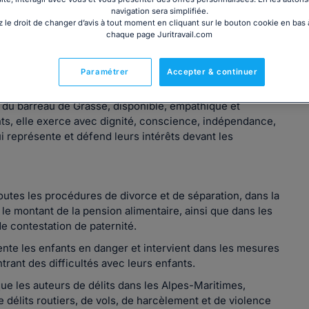
navigation sera simplifiée.
 le droit de changer d’avis à tout moment en cliquant sur le bouton cookie en bas
chaque page Juritravail.com
Paramétrer
Accepter & continuer
 du barreau de Grasse, disponible, empathique et
ts, elle exerce avec dignité, conscience, indépendance,
i représente et défend leurs intérêts devant les
outes les procédures de divorce et de séparation, dans la
 le montant de la pension alimentaire, ainsi que dans les
de contestation de paternité.
ente les enfants en danger et intervient dans les mesures
rant des difficultés avec leurs enfants.
que les auteurs de délits dans les Alpes-Maritimes,
 délits routiers, de vols, de harcèlement et de violence