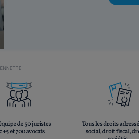
OYENNETTE
quipe de 50 juristes
Tous les droits adress
c +5 et 700 avocats
social, droit fiscal, dr