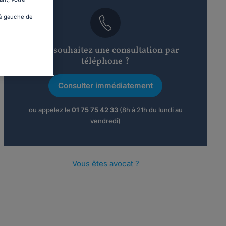
 à gauche de
Vous souhaitez une consultation par
téléphone ?
Consulter immédiatement
ou appelez le
01 75 75 42 33
(8h à 21h du lundi au
vendredi)
Vous êtes avocat ?