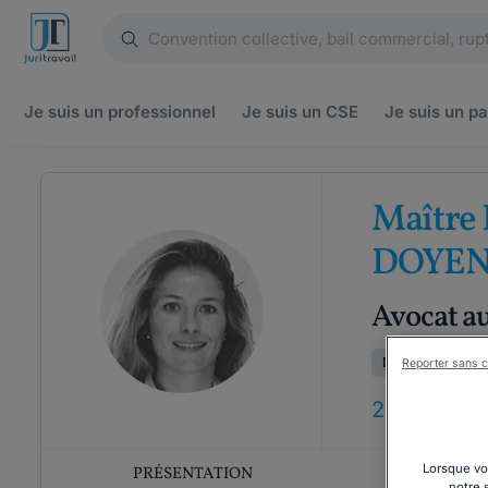
Je suis un
professionnel
Je suis un
CSE
Je suis un
pa
Maître
DOYEN
Avocat a
Droit de la famill
Reporter sans c
24
ANS
D'E
Lorsque vou
PRÉSENTATION
COMP
notre 