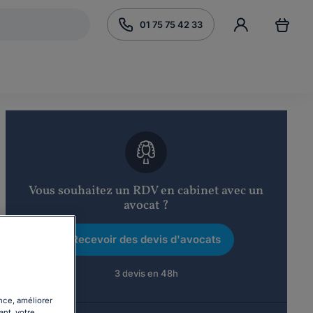
01 75 75 42 33
Vous souhaitez un RDV en cabinet avec un
avocat ?
Recevoir des devis d'avocats
3 devis en 48h
nce, améliorer
ant, votre