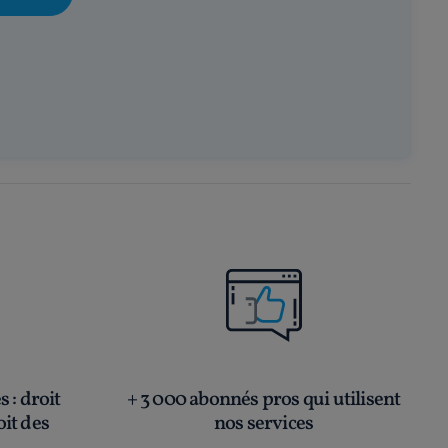
és
: droit
+ 3 000 abonnés pros qui utilisent
oit des
nos services