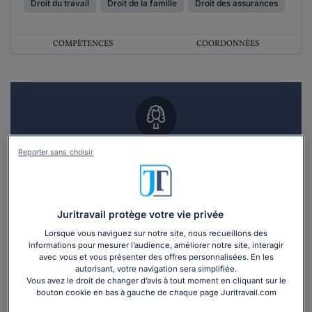
Droit du travail
Droit de la famille
Droit des assurances
COMPÉTENCES
COORDONNÉES
Vous souhaitez un RDV en cabinet avec un
Reporter sans choisir
avocat ?
Recevoir des devis d'avocats
Juritravail protège votre vie privée
Lorsque vous naviguez sur notre site, nous recueillons des
3 devis en 48h
informations pour mesurer l’audience, améliorer notre site, interagir
avec vous et vous présenter des offres personnalisées. En les
autorisant, votre navigation sera simplifiée.
Vous avez le droit de changer d’avis à tout moment en cliquant sur le
bouton cookie en bas à gauche de chaque page Juritravail.com