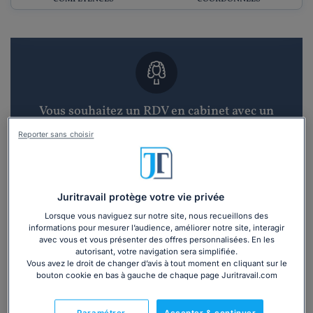
Vous souhaitez un RDV en cabinet avec un
avocat ?
Reporter sans choisir
Recevoir des devis d'avocats
3 devis en 48h
Juritravail protège votre vie privée
Lorsque vous naviguez sur notre site, nous recueillons des
informations pour mesurer l’audience, améliorer notre site, interagir
avec vous et vous présenter des offres personnalisées. En les
autorisant, votre navigation sera simplifiée.
Vous avez le droit de changer d’avis à tout moment en cliquant sur le
bouton cookie en bas à gauche de chaque page Juritravail.com
Vous souhaitez une consultation par
téléphone ?