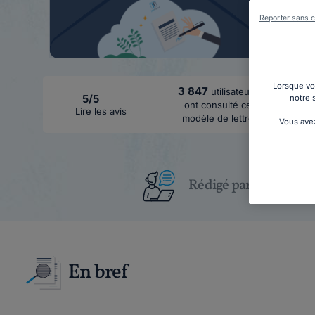
Reporter sans c
Lorsque vou
3 847
utilisateurs
5/5
notre 
ont consulté ce
Lire les avis
modèle de lettre
Vous avez
Rédigé par un juriste
En bref