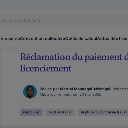
 vie perso
Convention collective
Outils de calcul
Actualités
Trou
Réclamation du paiement d
licenciement
Rédigé par
Martial Moukagni-Nziengui
, Rédacte
Mis à jour le mercredi 20 mai 2026
Particulier
Droit du travail
Rupture du contrat de travail