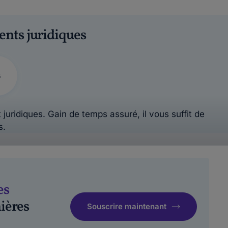
ents juridiques
s
 juridiques. Gain de temps assuré, il vous suffit de
s.
es
ières
Souscrire maintenant