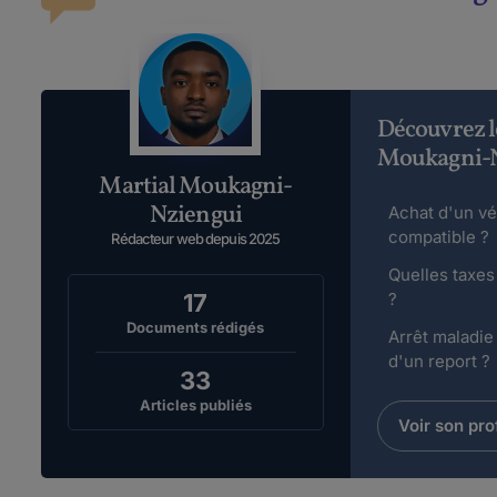
Découvrez l
Moukagni-
Martial Moukagni-
Nziengui
Achat d'un vé
compatible ?
Rédacteur web depuis 2025
Quelles taxes
17
?
Documents rédigés
Arrêt maladi
d'un report ?
33
Articles publiés
Voir son prof