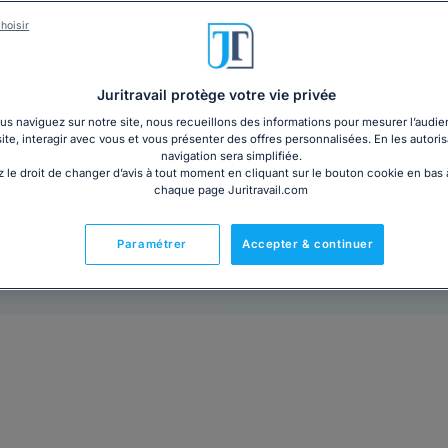
Vous avez été licencié et vous attendez le versement
vous ne souhaitez pas patienter indéfiniment. ...
Lire 
hoisir
3,60€ TTC
Ajouter au panier
Juritravail protège votre vie privée
s naviguez sur notre site, nous recueillons des informations pour mesurer l’audie
site, interagir avec vous et vous présenter des offres personnalisées. En les autoris
navigation sera simplifiée.
 le droit de changer d’avis à tout moment en cliquant sur le bouton cookie en bas
chaque page Juritravail.com
Paramétrer
Accepter & continuer
Prêt à l'emploi