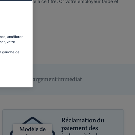
 d'une indemnité à ce titre. Or votre employeur tarde et
la suite
nce, améliorer
ant, votre
 à gauche de
Téléchargement immédiat
Réclamation du
paiement des
Modèle de