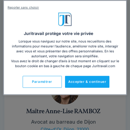
Nord
,
Roubaix, 59100
Reporter sans choisir
14 années d'expérience
Contacter cet avocat
Juritravail protège votre vie privée
Lorsque vous naviguez sur notre site, nous recueillons des
Maître Stéphane est avocat à Roubaix depuis 13 ans et
informations pour mesurer l’audience, améliorer notre site, interagir
vous accompagne dans vos problématiques de droit
avec vous et vous présenter des offres personnalisées. En les
autorisant, votre navigation sera simplifiée.
routier, droit du dommage corporel et...
Lire la suite
Vous avez le droit de changer d’avis à tout moment en cliquant sur le
bouton cookie en bas à gauche de chaque page Juritravail.com
Paramétrer
Accepter & continuer
Maître Anne-Lise RAMBOZ
Avocat au barreau de Dijon
Côte-d'Or
,
Dijon, 21000