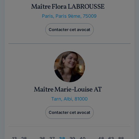
Maître Flora LABROUSSE
Paris
,
Paris 9ème, 75009
Contacter cet avocat
Maître Marie-Louise AT
Tarn
,
Albi, 81000
Contacter cet avocat
…
13
28
…
36
37
38
39
40
…
48
63
88
…
9