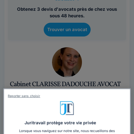
Obtenez 3 devis d'avocats près de chez vous
sous 48 heures.
Trouver un avocat
Cabinet CLARISSE DADOUCHE AVOCAT
Avocat au barreau de Paris
Reporter sans choisir
Paris
,
Paris 16ème, 75016
56 années d'expérience
Juritravail protège votre vie privée
Contacter ce cabinet
Lorsque vous naviguez sur notre site, nous recueillons des