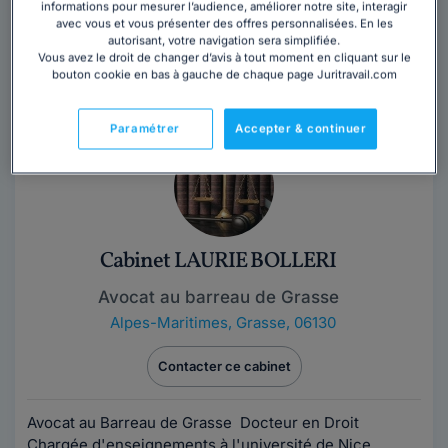
informations pour mesurer l’audience, améliorer notre site, interagir
avec vous et vous présenter des offres personnalisées. En les
Diplômée de l'Université Panthéon-Assas, je dispose
autorisant, votre navigation sera simplifiée.
de plusieurs années d'expérience professionnelle, en
Vous avez le droit de changer d’avis à tout moment en cliquant sur le
France et à l'étranger. Ainsi...
Lire la suite
bouton cookie en bas à gauche de chaque page Juritravail.com
Paramétrer
Accepter & continuer
Cabinet LAURIE BOLLERI
Avocat au barreau de Grasse
Alpes-Maritimes
,
Grasse, 06130
Contacter ce cabinet
Avocat au Barreau de Grasse Docteur en Droit
Chargée d'enseignements à l'université de Nice