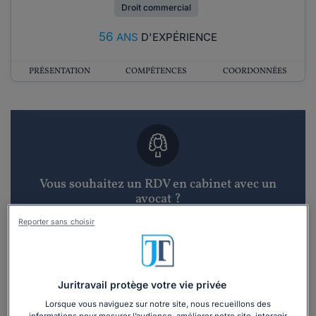
Droit commercial
56
ANS
D'EXPÉRIENCE
PRÉSENTATION
COMPÉTENCES
COORDONNÉES
Vous souhaitez un RDV en cabinet avec un
avocat ?
Reporter sans choisir
Recevoir des devis d'avocats
3 devis en 48h
Juritravail protège votre vie privée
Lorsque vous naviguez sur notre site, nous recueillons des