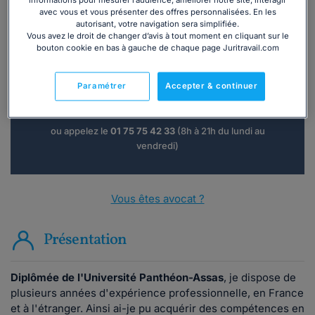
informations pour mesurer l’audience, améliorer notre site, interagir
avec vous et vous présenter des offres personnalisées. En les
autorisant, votre navigation sera simplifiée.
Vous avez le droit de changer d’avis à tout moment en cliquant sur le
Vous souhaitez une consultation par
bouton cookie en bas à gauche de chaque page Juritravail.com
téléphone ?
Paramétrer
Accepter & continuer
Consulter immédiatement
ou appelez le
01 75 75 42 33
(8h à 21h du lundi au
vendredi)
Vous êtes avocat ?
Présentation
Diplômée de l'Université Panthéon-Assas
, je dispose de
plusieurs années d'expérience professionnelle, en France
et à l'étranger. Ainsi ai-je pu acquérir des compétences en