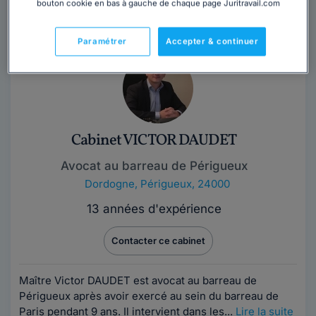
bouton cookie en bas à gauche de chaque page Juritravail.com
ans des fonctions au sein de...
Lire la suite
Paramétrer
Accepter & continuer
Cabinet VICTOR DAUDET
Avocat au barreau de Périgueux
Dordogne
,
Périgueux, 24000
13 années d'expérience
Contacter ce cabinet
Maître Victor DAUDET est avocat au barreau de
Périgueux après avoir exercé au sein du barreau de
Paris pendant 9 ans. Il intervient dans les...
Lire la suite