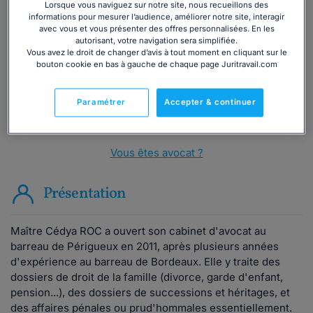
Vous souhaitez une consultation par
Lorsque vous naviguez sur notre site, nous recueillons des
téléphone ?
informations pour mesurer l’audience, améliorer notre site, interagir
avec vous et vous présenter des offres personnalisées. En les
autorisant, votre navigation sera simplifiée.
Consulter immédiatement
Vous avez le droit de changer d’avis à tout moment en cliquant sur le
bouton cookie en bas à gauche de chaque page Juritravail.com
ou appelez le
01 75 75 42 33
(8h à 21h du lundi au
vendredi)
Paramétrer
Accepter & continuer
Vous êtes avocat ?
Présentation
Maître Cédya ROC a ouvert son cabinet d'avocat au
barreau de Périgueux en 2011, après plusieurs années
d'expérience au barreau de Bordeaux. Elle y traite des
dossiers de droit de la famille (divorce, garde d'enfant,
pension...), des dossiers de successions et héritages, et
des affaires pénales ou prud'hommales essentiellement.