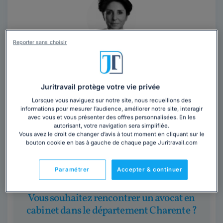
Reporter sans choisir
Cabinet LE ROUX SANDRINE
Avocat au barreau de Charente
Charente
,
Angoulême, 16000
Juritravail protège votre vie privée
Lorsque vous naviguez sur notre site, nous recueillons des
Contacter ce cabinet
informations pour mesurer l’audience, améliorer notre site, interagir
avec vous et vous présenter des offres personnalisées. En les
autorisant, votre navigation sera simplifiée.
Vous avez le droit de changer d’avis à tout moment en cliquant sur le
SEMIOS Avocat Angoulême s’adresse aux
bouton cookie en bas à gauche de chaque page Juritravail.com
professionnels et particuliers sur le département de la
Charente et les départements limitrophes....
Lire la
suite
Paramétrer
Accepter & continuer
Vous souhaitez rencontrer un avocat en
cabinet dans le département Charente ?