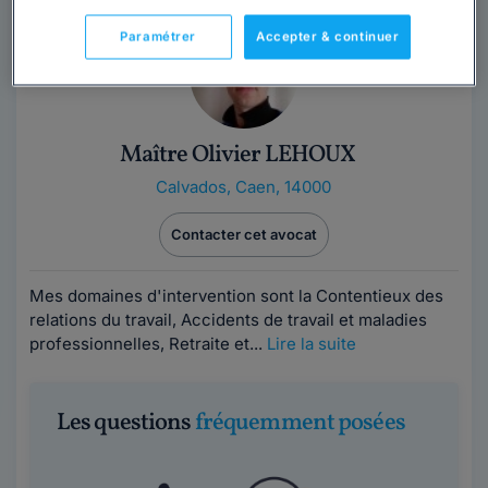
Paramétrer
Accepter & continuer
Maître Olivier LEHOUX
Calvados
,
Caen, 14000
Contacter cet avocat
Mes domaines d'intervention sont la Contentieux des
relations du travail, Accidents de travail et maladies
professionnelles, Retraite et...
Lire la suite
Les questions
fréquemment posées