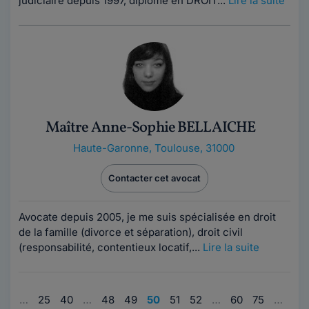
judiciaire depuis 1997, diplômé en DROIT...
Lire la suite
Maître Anne-Sophie BELLAICHE
Haute-Garonne
,
Toulouse, 31000
Contacter cet avocat
Avocate depuis 2005, je me suis spécialisée en droit
de la famille (divorce et séparation), droit civil
(responsabilité, contentieux locatif,...
Lire la suite
1
…
25
40
…
48
49
50
51
52
…
60
75
…
97