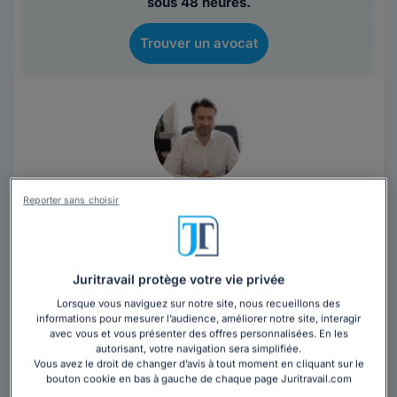
sous 48 heures.
Trouver un avocat
Maître Stéphane TANGUY
Reporter sans choisir
Maine-et-Loire
,
Angers, 49000
Contacter cet avocat
Juritravail protège votre vie privée
Lorsque vous naviguez sur notre site, nous recueillons des
Titulaire d’un DESS en droit du travail et du Certificat
informations pour mesurer l’audience, améliorer notre site, interagir
avec vous et vous présenter des offres personnalisées. En les
d’Aptitude à la Profession d’Avocat, je suis inscrit au
autorisant, votre navigation sera simplifiée.
Barreau d’Angers...
Lire la suite
Vous avez le droit de changer d’avis à tout moment en cliquant sur le
bouton cookie en bas à gauche de chaque page Juritravail.com