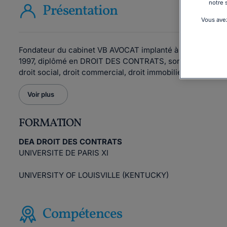
notre 
Présentation
Vous avez
Fondateur du cabinet VB AVOCAT implanté à PARIS puis à E
1997, diplômé en DROIT DES CONTRATS, son activité s'es
droit social, droit commercial, droit immobilier et droit de
Voir plus
FORMATION
DEA DROIT DES CONTRATS
UNIVERSITE DE PARIS XI
UNIVERSITY OF LOUISVILLE (KENTUCKY)
Compétences