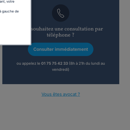
ant, votre
 à gauche de
Vous souhaitez une consultation par
téléphone ?
Consulter immédiatement
ou appelez le
01 75 75 42 33
(8h à 21h du lundi au
vendredi)
Vous êtes avocat ?