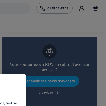
01 75 75 42 33
Vous souhaitez un RDV en cabinet avec un
avocat ?
Recevoir des devis d'avocats
3 devis en 48h
nce, améliorer