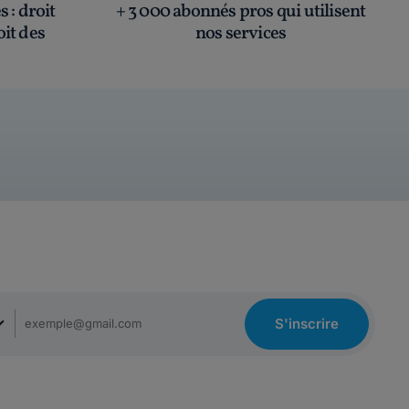
és
: droit
+ 3 000 abonnés pros qui utilisent
oit des
nos services
S'inscrire