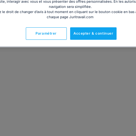
site, interagir avec vous et vous présenter des offres personnalisées. En les autoris
navigation sera simplifiée.
 le droit de changer d’avis à tout moment en cliquant sur le bouton cookie en bas
chaque page Juritravail.com
pernay depuis 2008, exerçant l'activité judiciaire depuis
Paramétrer
Accepter & continuer
t développée plus particulièrement dans les domaines du
s transports.