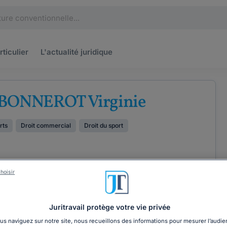
rticulier
L'actualité
juridique
 BONNEROT Virginie
rts
Droit commercial
Droit du sport
hoisir
ÉTENCES
COORDONNÉES
Juritravail protège votre vie privée
s naviguez sur notre site, nous recueillons des informations pour mesurer l’audie