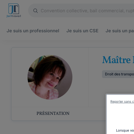
Je suis un
professionnel
Je suis un
CSE
Je suis un
pa
Maître
Droit des transpo
Reporter sans c
PRÉSENTATION
COMP
Lorsque vou