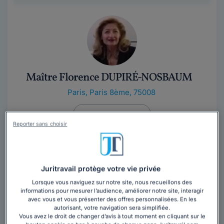
Maître Florence DUPIRÉ-NOSBAUM
Paris
,
Paris 8ème, 75008
Contacter cet avocat
Reporter sans choisir
Voici l lien de mon site afin que vous puissiez
apprécier les domaines pour lesquels je suis apte pour
vous venir en aide :...
Lire la suite
Juritravail protège votre vie privée
Lorsque vous naviguez sur notre site, nous recueillons des
informations pour mesurer l’audience, améliorer notre site, interagir
avec vous et vous présenter des offres personnalisées. En les
autorisant, votre navigation sera simplifiée.
Vous avez le droit de changer d’avis à tout moment en cliquant sur le