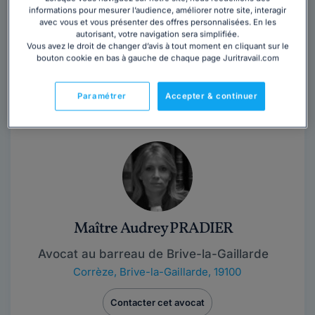
informations pour mesurer l’audience, améliorer notre site, interagir
avec vous et vous présenter des offres personnalisées. En les
Contacter cet avocat
autorisant, votre navigation sera simplifiée.
Vous avez le droit de changer d’avis à tout moment en cliquant sur le
bouton cookie en bas à gauche de chaque page Juritravail.com
Maître Jérôme PONS est avocat à Brive-La-Gaillard
depuis 2012, ses activités principales concernent le
Paramétrer
Accepter & continuer
droit pénal, le droit de la famille,...
Lire la suite
Maître Audrey PRADIER
Avocat au barreau de Brive-la-Gaillarde
Corrèze
,
Brive-la-Gaillarde, 19100
Contacter cet avocat