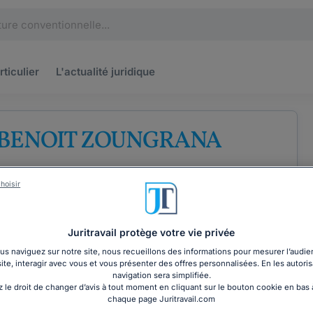
rticulier
L'actualité
juridique
e BENOIT ZOUNGRANA
 barreau de Brive-la-Gaillarde
hoisir
Droit des entreprises
Droit de la famille
Juritravail protège votre vie privée
s naviguez sur notre site, nous recueillons des informations pour mesurer l’audie
site, interagir avec vous et vous présenter des offres personnalisées. En les autoris
COORDONNÉES
navigation sera simplifiée.
 le droit de changer d’avis à tout moment en cliquant sur le bouton cookie en bas
chaque page Juritravail.com