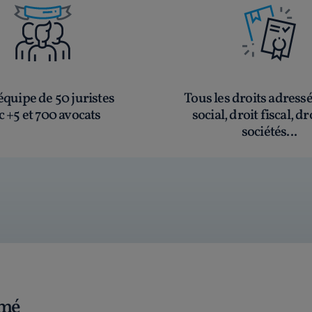
quipe de 50 juristes
Tous les droits adress
c +5 et 700 avocats
social, droit fiscal, dr
sociétés...
rmé