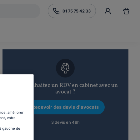
01 75 75 42 33
Vous souhaitez un RDV en cabinet avec un
avocat ?
Recevoir des devis d'avocats
nce, améliorer
ant, votre
3 devis en 48h
 à gauche de