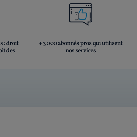
és
: droit
+ 3 000 abonnés pros qui utilisent
oit des
nos services