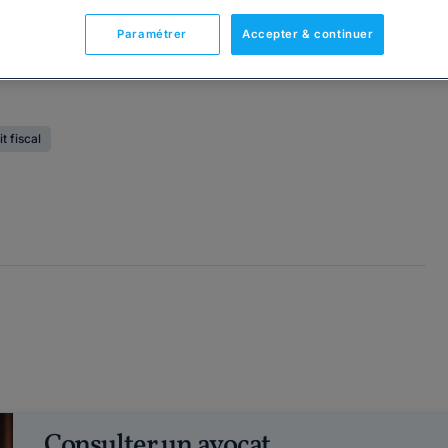
Paramétrer
Accepter & continuer
t fiscal
Consulter un avocat