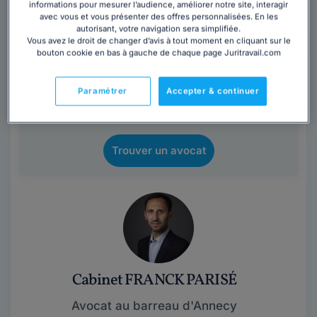
informations pour mesurer l’audience, améliorer notre site, interagir
avec vous et vous présenter des offres personnalisées. En les
autorisant, votre navigation sera simplifiée.
Vous souhaitez rencontrer un avocat en
Vous avez le droit de changer d’avis à tout moment en cliquant sur le
bouton cookie en bas à gauche de chaque page Juritravail.com
cabinet dans le département Haute-
Savoie ?
Paramétrer
Accepter & continuer
Obtenez 3 devis d'avocats près de chez vous
sous 48 heures.
Trouver un avocat
Cabinet FRANCK PARISÉ
Avocat au barreau d'Annecy