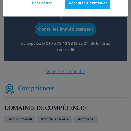
Paramétrer
Accepter & continuer
Vous souhaitez une consultation par
téléphone ?
Consulter immédiatement
ou appelez le
01 75 75 42 33
(8h à 21h du lundi au
vendredi)
Vous êtes avocat ?
Compétences
DOMAINES DE COMPÉTENCES
Droit du travail
Droit de la famille
Droit pénal