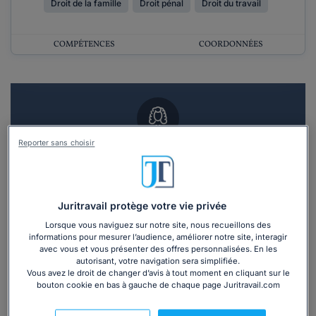
Droit de la famille
Droit pénal
Droit du travail
COMPÉTENCES
COORDONNÉES
Reporter sans choisir
Vous souhaitez un RDV en cabinet avec un
avocat ?
Recevoir des devis d'avocats
Juritravail protège votre vie privée
Lorsque vous naviguez sur notre site, nous recueillons des
informations pour mesurer l’audience, améliorer notre site, interagir
3 devis en 48h
avec vous et vous présenter des offres personnalisées. En les
autorisant, votre navigation sera simplifiée.
Vous avez le droit de changer d’avis à tout moment en cliquant sur le
bouton cookie en bas à gauche de chaque page Juritravail.com