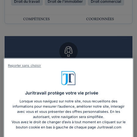
Droit du travail
Droit de l'immobilier
Droit commercial
COMPÉTENCES
COORDONNÉES
Reporter sans choisir
Vous souhaitez un RDV en cabinet avec un
avocat ?
Recevoir des devis d'avocats
Juritravail protège votre vie privée
Lorsque vous naviguez sur notre site, nous recueillons des
3 devis en 48h
informations pour mesurer l’audience, améliorer notre site, interagir
avec vous et vous présenter des offres personnalisées. En les
autorisant, votre navigation sera simplifiée.
Vous avez le droit de changer d’avis à tout moment en cliquant sur le
bouton cookie en bas à gauche de chaque page Juritravail.com