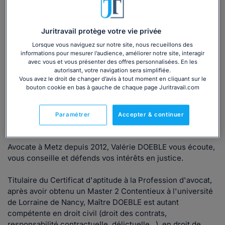
Consulter immédiatement
Juritravail protège votre vie privée
ou appelez le
01 75 75 42 33
(8h à 21h du lundi au
Lorsque vous naviguez sur notre site, nous recueillons des
vendredi)
informations pour mesurer l’audience, améliorer notre site, interagir
avec vous et vous présenter des offres personnalisées. En les
autorisant, votre navigation sera simplifiée.
Vous avez le droit de changer d’avis à tout moment en cliquant sur le
bouton cookie en bas à gauche de chaque page Juritravail.com
Vous êtes avocat ?
Paramétrer
Accepter & continuer
Présentation
Avocate à Metz depuis 2012, Valérie DOEBLE vous écoute,
vous conseille et défends vos intérêts en justice.
Titulaire du Certificat d'aptitude à la Profession d'avocat,
après avoir obtenu un Master 2 Contentieux à l'université
de Lorraine de Nancy, Maître DOEBLE est autant
compétente en droit civil (droit des contrats,
responsabilité contractuelle, délictuelle...), en droit de