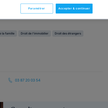
Paramétrer
Accepter & continuer
e la famille
Droit de l'immobilier
Droit des étrangers
03 87 20 03 54