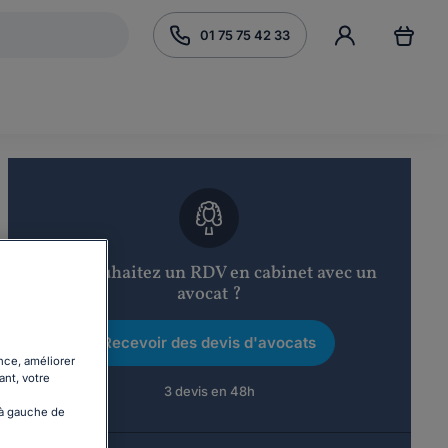
01 75 75 42 33
Vous souhaitez un RDV en cabinet avec un
avocat ?
Recevoir des devis d'avocats
nce, améliorer
ant, votre
3 devis en 48h
 à gauche de