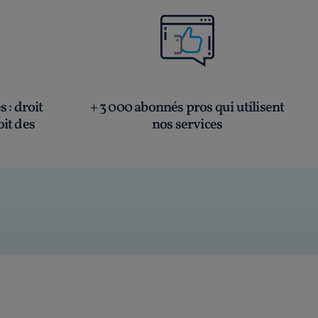
és
: droit
+ 3 000 abonnés pros qui utilisent
oit des
nos services