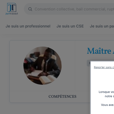
Je suis un
professionnel
Je suis un
CSE
Je suis un
pa
Maître
Droit de l'immobi
Reporter sans c
Lorsque vou
COMPÉTENCES
notre 
Vous avez