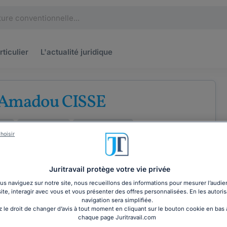
rticulier
L'actualité
juridique
 Amadou CISSE
lier
Droit du travail
Droit commercial
hoisir
Juritravail protège votre vie privée
s naviguez sur notre site, nous recueillons des informations pour mesurer l’audie
COORDONNÉES
site, interagir avec vous et vous présenter des offres personnalisées. En les autoris
navigation sera simplifiée.
 le droit de changer d’avis à tout moment en cliquant sur le bouton cookie en bas
chaque page Juritravail.com