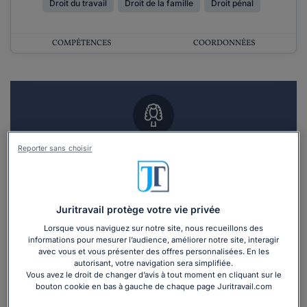
Droit du travail
Droit de la famille
Droit pénal
COMPÉTENCES
COORDONNÉES
Reporter sans choisir
Vous souhaitez un RDV en cabinet avec un
avocat ?
Recevoir des devis d'avocats
Juritravail protège votre vie privée
Lorsque vous naviguez sur notre site, nous recueillons des
3 devis en 48h
informations pour mesurer l’audience, améliorer notre site, interagir
avec vous et vous présenter des offres personnalisées. En les
autorisant, votre navigation sera simplifiée.
Vous avez le droit de changer d’avis à tout moment en cliquant sur le
bouton cookie en bas à gauche de chaque page Juritravail.com