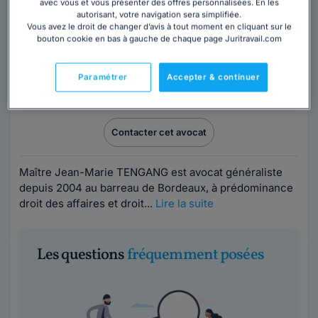
avec vous et vous présenter des offres personnalisées. En les
autorisant, votre navigation sera simplifiée.
Maître Jean-Marie TENGANG
Vous avez le droit de changer d’avis à tout moment en cliquant sur le
bouton cookie en bas à gauche de chaque page Juritravail.com
Avocat au barreau de Bordeaux
Gironde
,
Bordeaux, 33000
Paramétrer
Accepter & continuer
22 années d'expérience
Contacter cet avocat
Maître Jean-Marie TENGANG est avocat généraliste
depuis 2004 au barreau de Bordeaux, à prédominance
droit des affaires et droit...
Lire la suite
Les questions
fréquemment posées