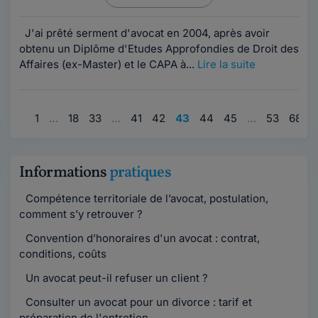
J'ai prêté serment d'avocat en 2004, après avoir
obtenu un Diplôme d'Etudes Approfondies de Droit des
Affaires (ex-Master) et le CAPA à...
Lire la suite
1
…
18
33
…
41
42
43
44
45
…
53
68
9
Informations
pratiques
Compétence territoriale de l’avocat, postulation,
comment s’y retrouver ?
Convention d’honoraires d'un avocat : contrat,
conditions, coûts
Un avocat peut-il refuser un client ?
Consulter un avocat pour un divorce : tarif et
préparation de l'entretien