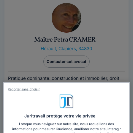
Maître Petra CRAMER
Hérault
,
Clapiers, 34830
Contacter cet avocat
Pratique dominante: construction et immobilier, droit
du travail et droit des affaires - dans ce dernier
Reporter sans choisir
domaine plus particulièrement les...
Lire la suite
Juritravail protège votre vie privée
Lorsque vous naviguez sur notre site, nous recueillons des
informations pour mesurer l’audience, améliorer notre site, interagir