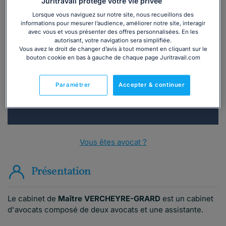
Juritravail protège votre vie privée
Lorsque vous naviguez sur notre site, nous recueillons des
informations pour mesurer l’audience, améliorer notre site, interagir
Vous souhaitez une consultation par
avec vous et vous présenter des offres personnalisées. En les
autorisant, votre navigation sera simplifiée.
téléphone ?
Vous avez le droit de changer d’avis à tout moment en cliquant sur le
bouton cookie en bas à gauche de chaque page Juritravail.com
Consulter immédiatement
Paramétrer
Accepter & continuer
ou appelez le
01 75 75 42 33
(8h à 21h du lundi au
vendredi)
Vous êtes avocat ?
Présentation
Le cabinet de
Maître VERCHEYRE-GRARD
est un cabinet
d'avocats composé de deux avocats et une assistante.