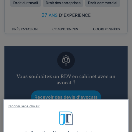
Droit du travail
Droit des entreprises
Droit commercial
27
ANS
D'EXPÉRIENCE
PRÉSENTATION
COMPÉTENCES
COORDONNÉES
Vous souhaitez un RDV en cabinet avec un
avocat ?
Recevoir des devis d'avocats
Reporter sans choisir
3 devis en 48h