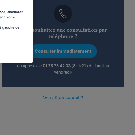
nce, améliorer
ant, votre
 à gauche de
Vous souhaitez une consultation par
téléphone ?
Consulter immédiatement
ou appelez le
01 75 75 42 33
(8h à 21h du lundi au
vendredi)
Vous êtes avocat ?