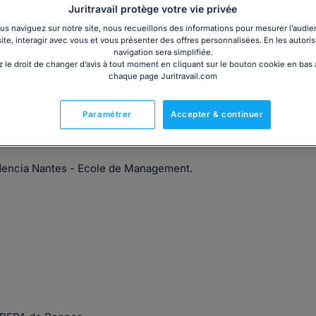
Juritravail protège votre vie privée
s naviguez sur notre site, nous recueillons des informations pour mesurer l’audie
site, interagir avec vous et vous présenter des offres personnalisées. En les autoris
navigation sera simplifiée.
 le droit de changer d’avis à tout moment en cliquant sur le bouton cookie en bas
es affaires en France (universités de Nantes et Angers) et
chaque page Juritravail.com
ntentieux pour une clientèle française et anglo-saxonne, je
Paramétrer
Accepter & continuer
udencia Nantes - Ecole de Management.