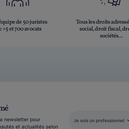
quipe de 50 juristes
Tous les droits adress
c +5 et 700 avocats
social, droit fiscal, dr
sociétés...
rmé
la newsletter pour
eautés et actualités selon