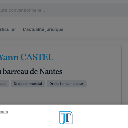
rticulier
L'actualité
juridique
 Yann CASTEL
u barreau de Nantes
nces
Droit commercial
Droits fondamentaux
ÉTENCES
COORDONNÉES
hoisir