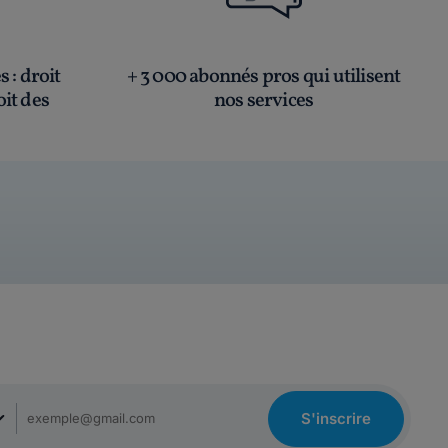
és
: droit
+ 3 000 abonnés pros qui utilisent
oit des
nos services
S'inscrire