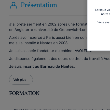
Présentation
Lorsque vou
notre 
Vous avez
J'ai prêté serment en 2002 après une formation en droit d
en Angleterre (université de Greenwich-Londres).
Après avoir exercé à Paris aussi bien en conseil qu'en co
me suis installé à Nantes en 2008.
Je suis associé fondateur du cabinet AVOLENS.
Je dispense également des cours de droit du travail à A
Je suis inscrit au Barreau de Nantes.
Voir plus
FORMATION