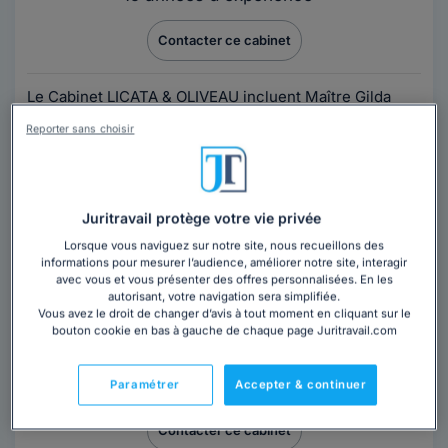
Contacter ce cabinet
Le Cabinet LICATA & OLIVEAU incluent Maître Gilda
Licata et Maître Giulia Oliveau au sein du barreau de
Reporter sans choisir
Paris. Elles mettent leurs services,...
Lire la suite
Juritravail protège votre vie privée
Lorsque vous naviguez sur notre site, nous recueillons des
informations pour mesurer l’audience, améliorer notre site, interagir
avec vous et vous présenter des offres personnalisées. En les
autorisant, votre navigation sera simplifiée.
Vous avez le droit de changer d’avis à tout moment en cliquant sur le
Cabinet CABINET D'AVOCAT SADURNI
bouton cookie en bas à gauche de chaque page Juritravail.com
Avocat au barreau de Saint-Etienne
Loire
,
Saint-Étienne, 42000
Paramétrer
Accepter & continuer
Contacter ce cabinet