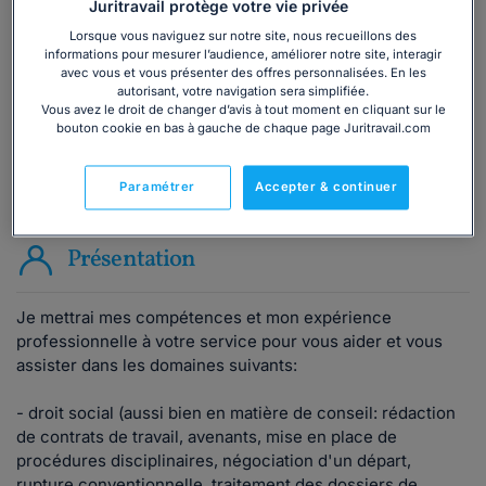
Juritravail protège votre vie privée
Consulter immédiatement
Lorsque vous naviguez sur notre site, nous recueillons des
informations pour mesurer l’audience, améliorer notre site, interagir
avec vous et vous présenter des offres personnalisées. En les
ou appelez le
01 75 75 42 33
(8h à 21h du lundi au
autorisant, votre navigation sera simplifiée.
Vous avez le droit de changer d’avis à tout moment en cliquant sur le
vendredi)
bouton cookie en bas à gauche de chaque page Juritravail.com
Paramétrer
Accepter & continuer
Vous êtes avocat ?
Présentation
Je mettrai mes compétences et mon expérience
professionnelle à votre service pour vous aider et vous
assister dans les domaines suivants:
- droit social (aussi bien en matière de conseil: rédaction
de contrats de travail, avenants, mise en place de
procédures disciplinaires, négociation d'un départ,
rupture conventionnelle, traitement des dossiers de