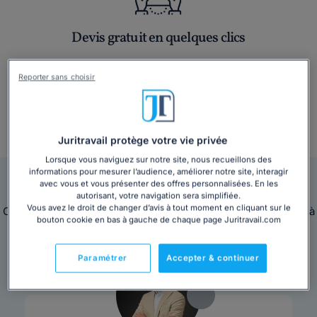
Devis gratuit en quelques clics
Reporter sans choisir
+ 3 000 consultations par mois
Juritravail protège votre vie privée
Lorsque vous naviguez sur notre site, nous recueillons des
informations pour mesurer l’audience, améliorer notre site, interagir
Nos avocats sont en ligne pour vous répondre
avec vous et vous présenter des offres personnalisées. En les
autorisant, votre navigation sera simplifiée.
Vous avez le droit de changer d’avis à tout moment en cliquant sur le
Ces avocats sont disponibles immédiatement pour répondre à
bouton cookie en bas à gauche de chaque page Juritravail.com
toutes vos questions juridiques.
Paramétrer
Accepter & continuer