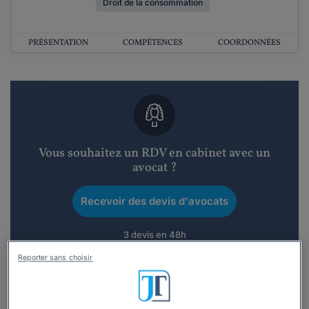
Droit de la consommation
PRÉSENTATION
COMPÉTENCES
COORDONNÉES
Vous souhaitez un RDV en cabinet avec un
avocat ?
Recevoir des devis d'avocats
3 devis en 48h
Reporter sans choisir