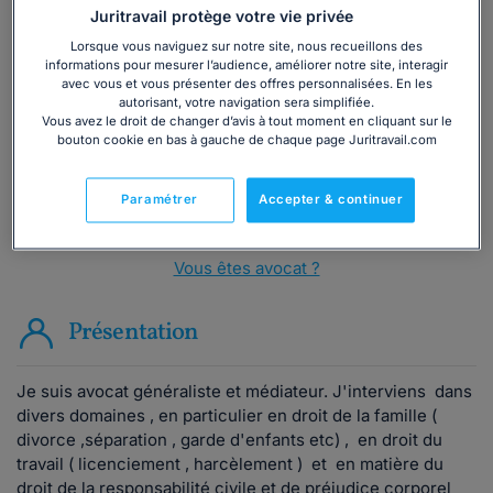
Juritravail protège votre vie privée
Vous souhaitez une consultation par
Lorsque vous naviguez sur notre site, nous recueillons des
téléphone ?
informations pour mesurer l’audience, améliorer notre site, interagir
avec vous et vous présenter des offres personnalisées. En les
autorisant, votre navigation sera simplifiée.
Consulter immédiatement
Vous avez le droit de changer d’avis à tout moment en cliquant sur le
bouton cookie en bas à gauche de chaque page Juritravail.com
ou appelez le
01 75 75 42 33
(8h à 21h du lundi au
vendredi)
Paramétrer
Accepter & continuer
Vous êtes avocat ?
Présentation
Je suis avocat généraliste et médiateur. J'interviens dans
divers domaines , en particulier en droit de la famille (
divorce ,séparation , garde d'enfants etc) , en droit du
travail ( licenciement , harcèlement ) et en matière du
droit de la responsabilité civile et de préjudice corporel