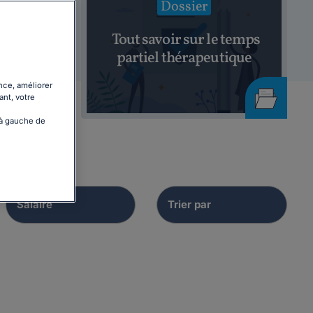
Dossier
age de
Tout savoir sur le temps
partiel thérapeutique
nce, améliorer
ant, votre
 à gauche de