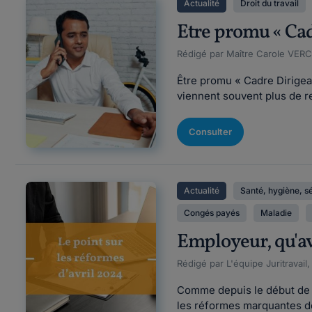
Actualité
Droit du travail
Etre promu « Cad
Rédigé par Maître Carole VER
Être promu « Cadre Dirigean
viennent souvent plus de re
Consulter
Actualité
Santé, hygiène, s
Congés payés
Maladie
Employeur, qu'ave
Rédigé par L'équipe Juritravail
Comme depuis le début de l
les réformes marquantes de