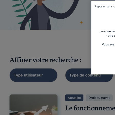
Reporter sans c
Co
primes
Lorsque vou
notre 
Vous avez
Affiner votre recherche :
Actualité
Droit du travail
Le fonctionnement