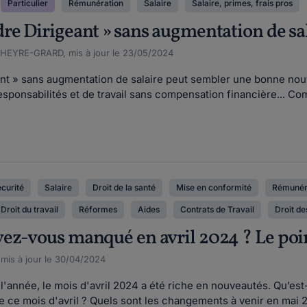
Particulier
Rémunération
Salaire
Salaire, primes, frais pros
re Dirigeant » sans augmentation de sal
CHEYRE-GRARD, mis à jour le 23/05/2024
t » sans augmentation de salaire peut sembler une bonne nouvel
sponsabilités et de travail sans compensation financière... Com
écurité
Salaire
Droit de la santé
Mise en conformité
Rémunér
Droit du travail
Réformes
Aides
Contrats de Travail
Droit de
z-vous manqué en avril 2024 ? Le point 
, mis à jour le 30/04/2024
'année, le mois d'avril 2024 a été riche en nouveautés. Qu’est
 ce mois d'avril ? Quels sont les changements à venir en mai 2