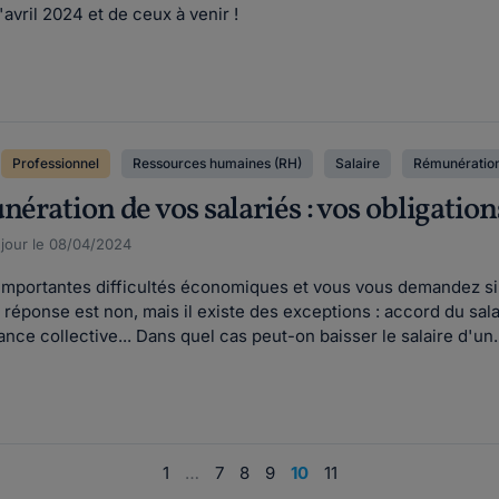
vril 2024 et de ceux à venir !
Professionnel
Ressources humaines (RH)
Salaire
Rémunératio
nération de vos salariés : vos obligation
 jour le 08/04/2024
'importantes difficultés économiques et vous vous demandez si v
la réponse est non, mais il existe des exceptions : accord du s
ce collective... Dans quel cas peut-on baisser le salaire d'un..
1
…
7
8
9
10
11