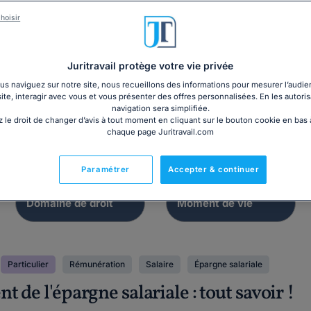
Dossier
Lettre
hoisir
mment verser des
DUE prime de part
 et/ou des avantages
la valeur
?
Juritravail protège votre vie privée
s naviguez sur notre site, nous recueillons des informations pour mesurer l’audie
site, interagir avec vous et vous présenter des offres personnalisées. En les autoris
navigation sera simplifiée.
 le droit de changer d’avis à tout moment en cliquant sur le bouton cookie en bas
chaque page Juritravail.com
Paramétrer
Accepter & continuer
Particulier
Rémunération
Salaire
Épargne salariale
 de l'épargne salariale : tout savoir !