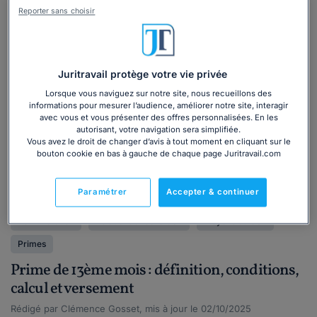
Reporter sans choisir
Juritravail protège votre vie privée
Lorsque vous naviguez sur notre site, nous recueillons des
informations pour mesurer l’audience, améliorer notre site, interagir
avec vous et vous présenter des offres personnalisées. En les
autorisant, votre navigation sera simplifiée.
Vous avez le droit de changer d’avis à tout moment en cliquant sur le
bouton cookie en bas à gauche de chaque page Juritravail.com
Paramétrer
Accepter & continuer
Actualité
Particulier
Salaire
Droit du travail
Rémunération
Relations avec le CSE
Moyens du CSE
Primes
Prime de 13ème mois : définition, conditions,
calcul et versement
Rédigé par Clémence Gosset, mis à jour le 02/10/2025