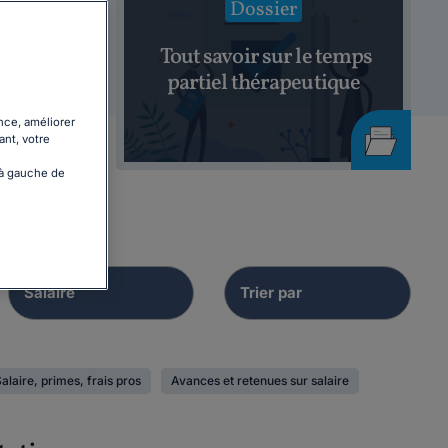
Dossier
age de
Tout savoir sur le temps
partiel thérapeutique
nce, améliorer
ant, votre
 à gauche de
alaire, primes, frais pros
Avances et retenues sur salaire