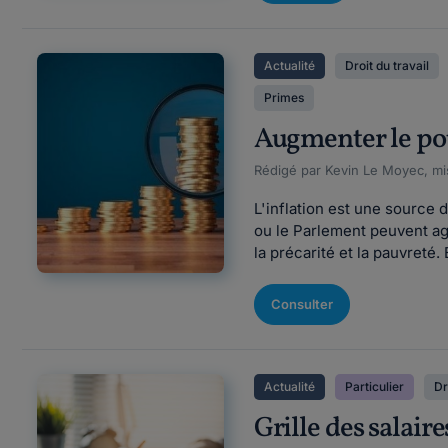
Actualité
Droit du travail
Primes
Augmenter le pouv
Rédigé par Kevin Le Moyec, mis
L'inflation est une source 
ou le Parlement peuvent agi
la précarité et la pauvreté
Consulter
Actualité
Particulier
Dr
Grille des salair