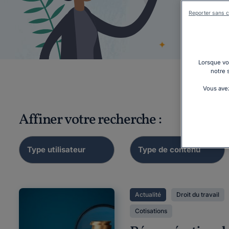
Reporter sans c
Co
primes
Lorsque vou
notre 
Vous avez
Affiner votre recherche :
Actualité
Droit du travail
Cotisations