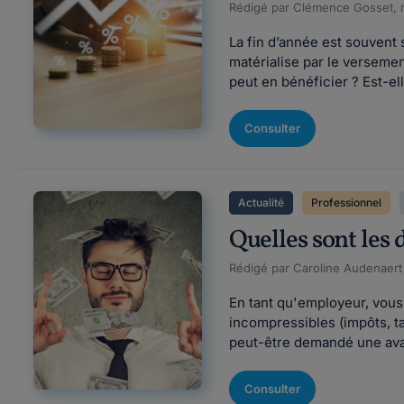
Rédigé par Clémence Gosset, m
La fin d’année est souvent
matérialise par le verseme
peut en bénéficier ? Est-ell
Consulter
Actualité
Professionnel
Quelles sont les 
Rédigé par Caroline Audenaert F
En tant qu'employeur, vous
incompressibles (impôts, tax
peut-être demandé une avanc
Consulter