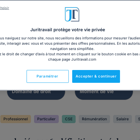
Dossier
Lettre
hoisir
mment verser des
DUE prime de part
 et/ou des avantages
la valeur
?
Juritravail protège votre vie privée
s naviguez sur notre site, nous recueillons des informations pour mesurer l’audie
site, interagir avec vous et vous présenter des offres personnalisées. En les autoris
navigation sera simplifiée.
 le droit de changer d’avis à tout moment en cliquant sur le bouton cookie en bas
chaque page Juritravail.com
Paramétrer
Accepter & continuer
Professionnel
Particulier
CSE
Rémunération
Salaire
S