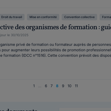
Droit du travail
Mise en conformité
Convention collective
Format
ctive des organismes de formation : gu
 jour le 30/10/2025
rganisme privé de formation ou formateur auprès de personnes à
 pour augmenter leurs possibilités de promotion professionnell
 formation (IDCC n°1516). Cette convention prévoit des disposi
1
…
6
7
8
9
10
11