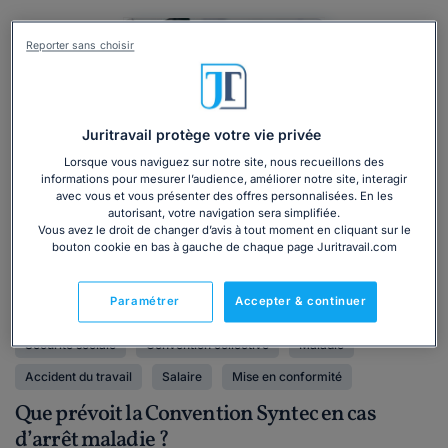
Reporter sans choisir
Juritravail protège votre vie privée
Lorsque vous naviguez sur notre site, nous recueillons des
informations pour mesurer l’audience, améliorer notre site, interagir
avec vous et vous présenter des offres personnalisées. En les
autorisant, votre navigation sera simplifiée.
Vous avez le droit de changer d’avis à tout moment en cliquant sur le
bouton cookie en bas à gauche de chaque page Juritravail.com
Actualité
Droit du travail
Particulier
Congés payés
Paramétrer
Accepter & continuer
Congés maternité, paternité, parental
Rémunération
Sécurité sociale
Convention collective
Maladie
Accident du travail
Salaire
Mise en conformité
Que prévoit la Convention Syntec en cas
d’arrêt maladie ?