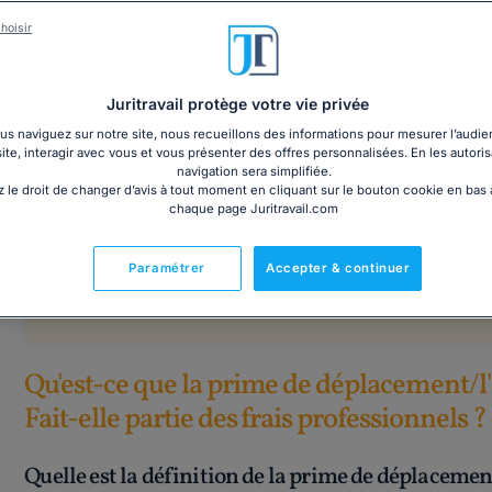
hoisir
Téléchargez le dossier sur le versement des primes aux salari
Juritravail protège votre vie privée
s naviguez sur notre site, nous recueillons des informations pour mesurer l’audie
site, interagir avec vous et vous présenter des offres personnalisées. En les autoris
navigation sera simplifiée.
 le droit de changer d’avis à tout moment en cliquant sur le bouton cookie en bas
chaque page Juritravail.com
Attention !
Le terme officiel est "
indemnité de
Paramétrer
Accepter & continuer
on parle de "prime de déplacement"
Qu'est-ce que la prime de déplacement/
Fait-elle partie des frais professionnels ?
Quelle est la définition de la prime de déplacem