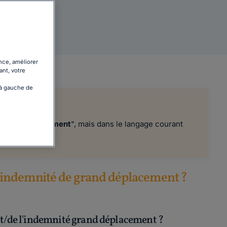
és
nce, améliorer
ant, votre
 à gauche de
 grand déplacement
", mais dans le langage courant
.
l'indemnité de grand déplacement ?
ent/de l'indemnité grand déplacement ?