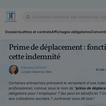
Dossiers
Lettres et contrats
Affichages obligatoires
Conventi
Prime de déplacement : fonc
cette indemnité
Clémence GOSSET
15.139 v
Juriste rédactrice Web
Certaines entreprises prévoient le versement d'une ind
professionnel, connue sous le nom de "
prime de déplac
obligatoire pour l'employeur ? Qui peut en bénéficier ? 
aux cotisations sociales ? Juritravail vous dit tout !