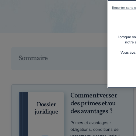
Reporter sans c
Lorsque vou
notre 
Vous avez
Sommaire
Comment verser
des primes et/ou
Dossier
des avantages ?
juridique
Primes et avantages :
obligations, conditions de