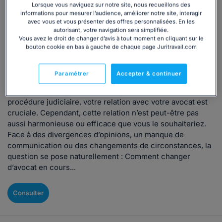
Lorsque vous naviguez sur notre site, nous recueillons des
Droit bancaire
Droit des entreprises
informations pour mesurer l’audience, améliorer notre site, interagir
avec vous et vous présenter des offres personnalisées. En les
Droit de la consommation
Droit de l'immobilier
autorisant, votre navigation sera simplifiée.
Vous avez le droit de changer d’avis à tout moment en cliquant sur le
Changer d'avocat pendant la procédure : nos
bouton cookie en bas à gauche de chaque page Juritravail.com
conseils pratiques et démarches obligatoires
Rédigé par L'équipe Juritravail, mis à jour le 29/03/2024
Paramétrer
Accepter & continuer
Lorsque vous vous retrouvez impliqué dans une
procédure judiciaire, votre relation avec votre avocat est
cruciale. Cependant, cette relation n’est peut-être pas
aussi harmonieuse ou efficace que vous le souhaiteriez.
Face à des divergences d’opinions, un manque de
communication ou des changements de circonstances, la
question se pose naturellement : Comment changer
d’avocat en cours...
Consulter