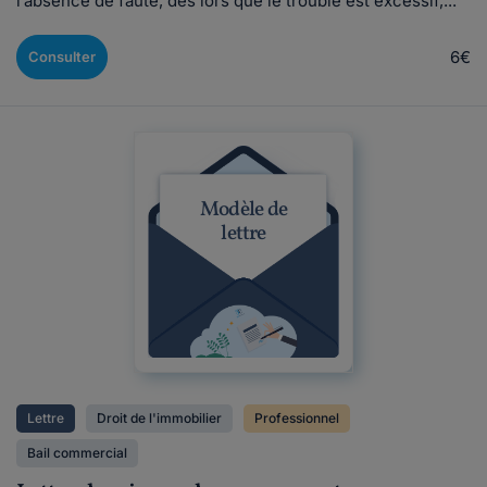
l’absence de faute, dès lors que le trouble est excessif,...
6€
Consulter
Modèle de
lettre
Lettre
Droit de l'immobilier
Professionnel
Bail commercial