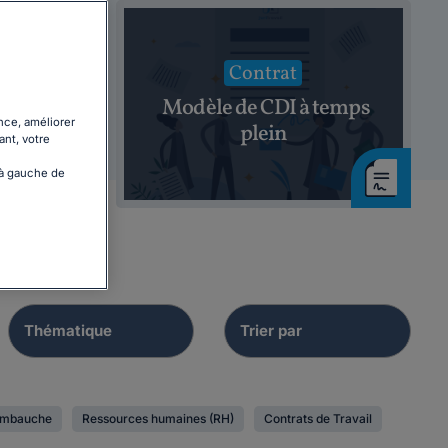
Contrat
tre
Modèle de CDI à temps
nce, améliorer
nnel
plein
ant, votre
 à gauche de
'embauche
Ressources humaines (RH)
Contrats de Travail