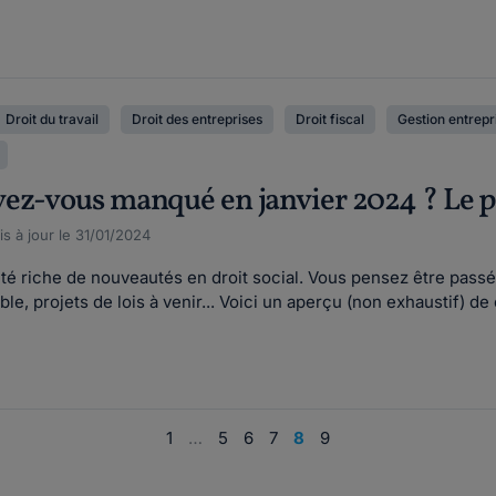
Droit du travail
Droit des entreprises
Droit fiscal
Gestion entrepr
ez-vous manqué en janvier 2024 ? Le po
s à jour le 31/01/2024
été riche de nouveautés en droit social. Vous pensez être pass
le, projets de lois à venir... Voici un aperçu (non exhaustif) de 
1
…
5
6
7
8
9