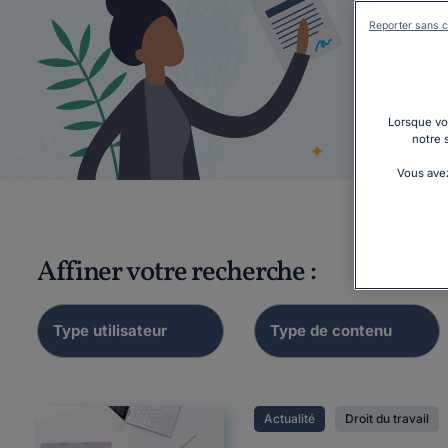
Reporter sans c
Emb
Lorsque vou
é
notre 
Vous avez
Affiner votre recherche :
Actualité
Droit du travail