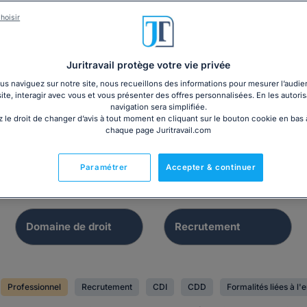
hoisir
Dossier
Registre
Juritravail protège votre vie privée
auche d'un salarié
Modèle de Regis
s naviguez sur notre site, nous recueillons des informations pour mesurer l’audie
tranger hors UE
Unique du Perso
site, interagir avec vous et vous présenter des offres personnalisées. En les autoris
navigation sera simplifiée.
 le droit de changer d’avis à tout moment en cliquant sur le bouton cookie en bas
chaque page Juritravail.com
Paramétrer
Accepter & continuer
Professionnel
Recrutement
CDI
CDD
Formalités liées à l