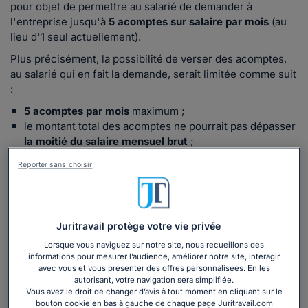
pour objet de permettre au salarié de demander à
l'entreprise jusqu'à
5 acomptes sur salaire par mois
(au
lieu d'1 seul actuellement).
Plus précisément, la possibilité de verser des acomptes,
au salarié qui en fait la demande, serait limitée comme suit
:
5 acomptes par mois
maximum ;
le montant total des acomptes ne pourrait pas dépasser
la moitié du salaire mensuel brut
;
les acomptes concerneraient toujours le versement
Reporter sans choisir
d'une
rémunération déjà acquise
*.
*Sur ce point, nous nous questionnons sur les modalités
de ce dispositif. En effet, actuellement, l'acompte peut
être versé à partir du 15 du mois, pour un montant limité à
Juritravail protège votre vie privée
la moitié de la
rémunération
(part de la rémunération déjà
Lorsque vous naviguez sur notre site, nous recueillons des
due/acquise).
informations pour mesurer l’audience, améliorer notre site, interagir
avec vous et vous présenter des offres personnalisées. En les
Voir ci-dessous 👇
autorisant, votre navigation sera simplifiée.
Vous avez le droit de changer d’avis à tout moment en cliquant sur le
bouton cookie en bas à gauche de chaque page Juritravail.com