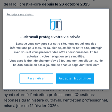
de la loi, c'est-à-dire
depuis le 26 octobre 2025
.
En tant qu’employeur, vous êtes tenu de faire passer un
Reporter sans choisir
entretien de parcours professionnel
à chacun de vos
salariés
dès la première année d'embauche
,
puis tous les
4 ans
.
Juritravail protège votre vie privée
Un accord collectif d'entreprise ou, à défaut, de branche
Lorsque vous naviguez sur notre site, nous recueillons des
peut toutefois prévoir une périodicité des entretiens de
informations pour mesurer l’audience, améliorer notre site, interagir
avec vous et vous présenter des offres personnalisées. En les
parcours professionnels différente, sans que celle-ci
autorisant, votre navigation sera simplifiée.
excède 4 ans.
Vous avez le droit de changer d’avis à tout moment en cliquant sur le
bouton cookie en bas à gauche de chaque page Juritravail.com
Concernant l'articulation de la nouvelle périodicité de
l’entretien de parcours professionnel (tous les 4 ans) avec
les anciens entretiens professionnels déjà organisés,
Paramétrer
Accepter & continuer
celle-ci
s'applique à partir de la date du dernier entretien
professionnel
, et non depuis l'entrée en vigueur de la loi
ayant réformé l’entretien professionnel (Questions-
réponses du Ministère du travail, l’entretien professionnel,
mise à jour du 12 février 2026).