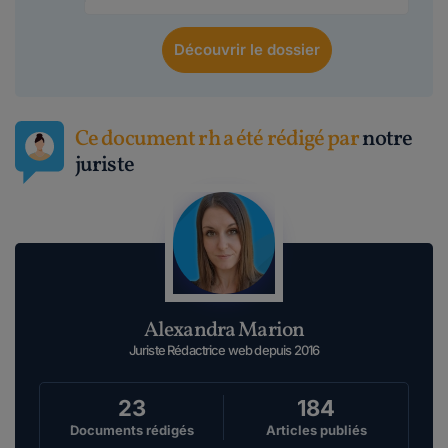
Découvrir
le dossier
Ce document rh a été rédigé par
notre
juriste
Alexandra Marion
Juriste Rédactrice web depuis 2016
23
184
Documents rédigés
Articles publiés