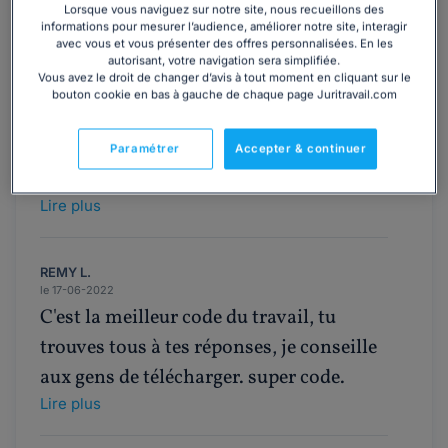
Lorsque vous naviguez sur notre site, nous recueillons des
informations pour mesurer l’audience, améliorer notre site, interagir
avec vous et vous présenter des offres personnalisées. En les
autorisant, votre navigation sera simplifiée.
5/5
Vous avez le droit de changer d’avis à tout moment en cliquant sur le
bouton cookie en bas à gauche de chaque page Juritravail.com
Kamel B.
Paramétrer
Accepter & continuer
le 06-03-2026
Ras !
Lire plus
REMY L.
le 17-06-2022
C'est la meilleur code du travail, tu
trouves tous à tes réponses, je conseille
aux gens de télécharger. super code.
Lire plus