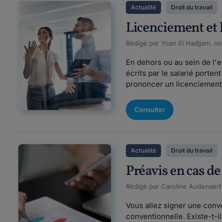
Actualité
Droit du travail
Licenciement et li
Rédigé par Yoan El Hadjjam, mi
En dehors ou au sein de l'
écrits par le salarié porten
prononcer un licenciement di
Consulter
Actualité
Droit du travail
Préavis en cas de
Rédigé par Caroline Audenaert Fi
Vous allez signer une conve
conventionnelle. Existe-t-i