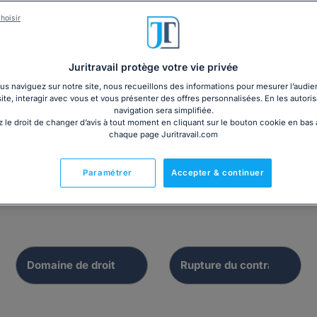
hoisir
Dossier
Dossier
Juritravail protège votre vie privée
Procédure d
s naviguez sur notre site, nous recueillons des informations pour mesurer l’audie
re conventionnelle :
site, interagir avec vous et vous présenter des offres personnalisées. En les autoris
licenciement p
navigation sera simplifiée.
apes et indemnité
inaptitude
 le droit de changer d’avis à tout moment en cliquant sur le bouton cookie en bas
chaque page Juritravail.com
Paramétrer
Accepter & continuer