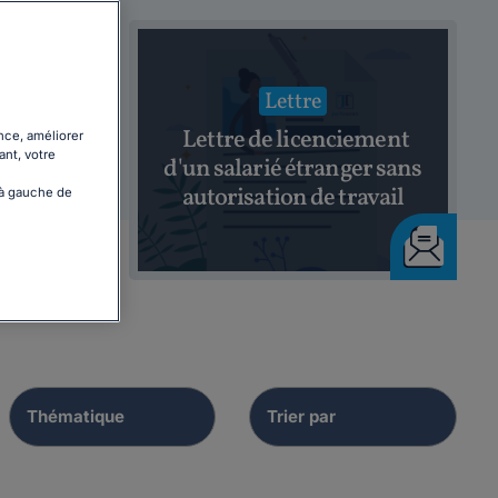
Lettre
e
Lettre de licenciement
nce, améliorer
ant, votre
our
d'un salarié étranger sans
autorisation de travail
 à gauche de