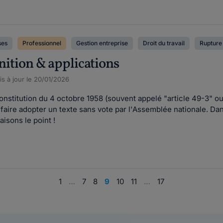
ses
Professionnel
Gestion entreprise
Droit du travail
Rupture 
finition & applications
s à jour le 20/01/2026
 Constitution du 4 octobre 1958 (souvent appelé "article 49-3" ou
ire adopter un texte sans vote par l'Assemblée nationale. Dans
isons le point !
1
…
7
8
9
10
11
…
17