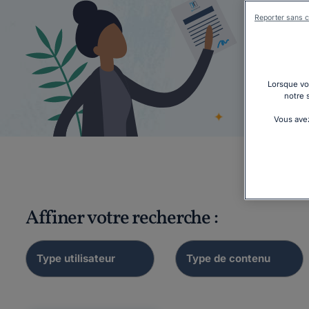
Reporter sans c
Lorsque vou
Ruptu
notre 
ét
Vous avez
Affiner votre recherche :