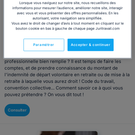
Lorsque vous naviguez sur notre site, nous recueillons des
Convention collective
Retraite
informations pour mesurer l’audience, améliorer notre site, interagir
avec vous et vous présenter des offres personnalisées. En les
Départ volontaire ou mise à la retraite : quel
autorisant, votre navigation sera simplifiée.
Vous avez le droit de changer d’avis à tout moment en cliquant sur le
est le montant de l'indemnité versée au salarié
bouton cookie en bas à gauche de chaque page Juritravail.com
?
Rédigé par Alexandra Marion, mis à jour le 02/04/2026
Paramétrer
Accepter & continuer
Vous êtes sur le point de partir en retraite après une vie
professionnelle bien remplie ? Il est temps de faire les
comptes, et de prendre connaissance du montant de
l'indemnité de départ volontaire en retraite ou de mise à la
retraite à laquelle vous aurez droit ! Code du travail,
convention collective... Comment savoir ce à quoi vous
pouvez prétendre ? On vous dit tout !
Consulter