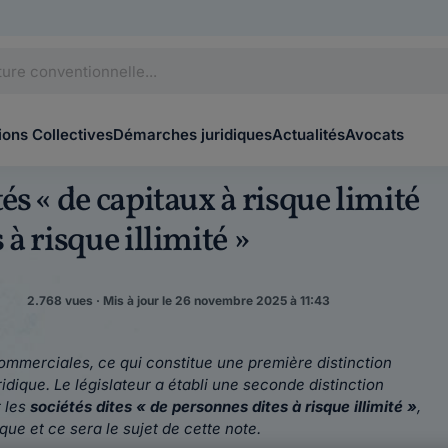
ons Collectives
Démarches juridiques
Actualités
Avocats
tés « de capitaux à risque limité
 à risque illimité »
2.768 vues · Mis à jour le 26 novembre 2025 à 11:43
 commerciales, ce qui constitue une première distinction
idique. Le législateur a établi une seconde distinction
 les
sociétés dites « de personnes dites à risque illimité »
,
ue et ce sera le sujet de cette note.