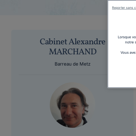
Reporter sans c
Lorsque vou
Cabinet Alexandre
notre 
MARCHAND
Vous avez
Barreau de Metz