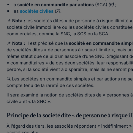
la
société en commandite par actions
(SCA)
(6)
;
les
sociétés civiles
(7)
.
📌
Nota :
les sociétés dites « de personne à risque illimité »
société civile immobilière ou les sociétés civiles constitué
commerciales, comme la SNC, la SCS ou la SCA.
📌
Nota :
il est précisé que la
société en commandite simp
de sociétés dites « de personnes à risque illimité », mais 
même statut que celui d’un associé d’une SNC. S’agissant de
« commanditaires » de ces deux sociétés, leur responsabilité
perdre, si la société vient à disparaître, mais ils ne seront 
🔍
Les sociétés en commandite simples et par actions ne ser
compte tenu de la rareté de ces sociétés.
Il sera examiné la notion de sociétés dites de « personnes à 
civile » et « la SNC ».
Principe de la société dite « de personne à risque i
À l’égard des tiers, les associés répondent « indéfiniment » 
capital social ».