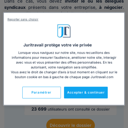
Dans ce cas, vous devez
inviter le ou les délégués
syndicaux
présents dans votre entreprise,
à négocier
.
Notre modèle de lettre prêt à l'emploi vous permet de
réaliser cette démarche.
Reporter sans choisir
Lire la suite
Juritravail protège votre vie privée
Lorsque vous naviguez sur notre site, nous recueillons des
Ce
modèle de lettre
est inclus dans le
informations pour mesurer l’audience, améliorer notre site, interagir
avec vous et vous présenter des offres personnalisées. En les
dossier :
autorisant, votre navigation sera simplifiée.
Vous avez le droit de changer d’avis à tout moment en cliquant sur le
bouton cookie en bas à gauche de chaque page Juritravail.com
Maîtriser les règles de négociation des
conventions et accords collectifs
Paramétrer
Accepter & continuer
4,5/5
Lire les avis
23 699
utilisateurs ont consulté ce dossier
Découvrir
le dossier