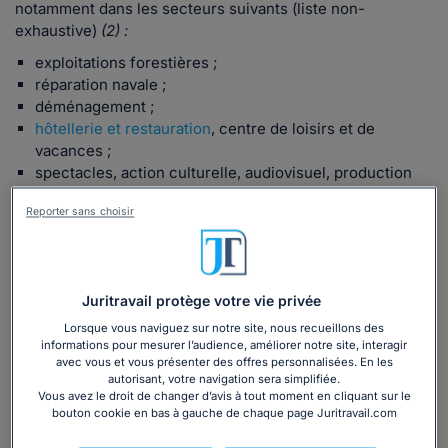
notamment dans les secteurs suivants (liste non-
exhaustive)
(2) :
exploitations forestières ;
réparation navale ;
déménagement ;
hôtellerie et restauration
, centre de loisirs et de
vacances ;
spectacles, action culturelle, audiovisuel, production
cinématographique, édition phonographique ;
Reporter sans choisir
information, activités d'enquête et de sondage ;
enseignement ;
entreposage et stockage de la viande ;
bâtiment et travaux publics pour les chantiers à
Juritravail protège votre vie privée
l'étranger ;
activités de coopération, d'assistance technique,
Lorsque vous naviguez sur notre site, nous recueillons des
informations pour mesurer l’audience, améliorer notre site, interagir
d'ingénierie et de recherche à l'étranger ;
avec vous et vous présenter des offres personnalisées. En les
recherche scientifique réalisée dans le cadre d'une
autorisant, votre navigation sera simplifiée.
convention internationale, d'un arrangement
Vous avez le droit de changer d’avis à tout moment en cliquant sur le
administratif international pris en application d'une telle
bouton cookie en bas à gauche de chaque page Juritravail.com
convention, ou par des chercheurs étrangers résidant