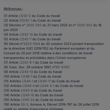
Références
:
(1) Article
L1242-2
du Code du travail
(2) Article
D1242-1
du Code du travail
(3) Décrets n°
2025-263
du 21 mars 2025 et n°
2025-552
du 18
juin 2025
(4) Article
L1242-12
du Code du travail
(5) Article
L1242-7
du Code du travail
(6) Décret n°
2023-1004
du 30 octobre 2023 portant transposition
de la directive (UE) 2019/1152 du Parlement européen et du
Conseil du 20 juin 2019 relative à des conditions de travail
transparentes et prévisibles dans l'Union européenne
(7) Article
L1242-8-1
du Code du travail
(8) Cass. Soc. 28 octobre 1997, n°
95-43101
(9) Article
L1243-13
du Code du travail
(10) Article
L1248-1
du Code du travail
(11) Articles
L1244-1
et
L1243-11
du Code du travail
(12) Articles
L1244-4
et
L1244-4-1
du Code du travail
(13) Article
L1243-8
du Code du travail
(14) Article
L1243-10
du Code du travail
(15) Article
L3141-24
du Code du travail
(16) Article
50-3
, Annexe A, Décret 2019-797 du 26 juillet 2019
relatif au régime d'assurance chômage