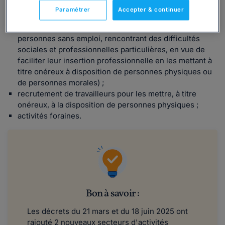
temporairement en France ;
Paramétrer
Accepter & continuer
activités d'insertion par l'activité économique exercées
par les associations intermédiaires (embauche des
personnes sans emploi, rencontrant des difficultés
sociales et professionnelles particulières, en vue de
faciliter leur insertion professionnelle en les mettant à
titre onéreux à disposition de personnes physiques ou
de personnes morales) ;
recrutement de travailleurs pour les mettre, à titre
onéreux, à la disposition de personnes physiques ;
activités foraines.
Bon à savoir :
Les décrets du 21 mars et du 18 juin 2025 ont
rajouté 2 nouveaux secteurs d'activités