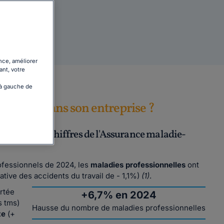
nce, améliorer
ant, votre
 à gauche de
nnelles dans son entreprise ?
es derniers chiffres de l'Assurance maladie-
rofessionnels de 2024, les
maladies professionnelles
ont
lative des accidents du travail de - 1,1%)
(1)
.
rtée
+6,7% en 2024
s tms)
Hausse du nombre de maladies professionnelles
te
(+