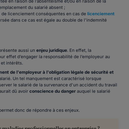
tée en raison de l’absentéisme et/ou en raison de la
remplacement du salarié absent ;
és de licenciement conséquentes en cas de
licenciement
ersée dans ce cas est égale au double de l'indemnité
 présente aussi un
enjeu juridique
. En effet, la
r effet d’engager la responsabilité de l’employeur au
et intérêts.
nt de l'employeur à l'obligation légale de sécurité et
salarié. Un tel manquement est caractérisé lorsque
erver le salarié de la survenance d'un accident du travail
aurait dû avoir
conscience du danger
auquel le salarié
 permet donc de répondre à ces enjeux.