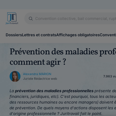
Dossiers
Lettres et contrats
Affichages obligatoires
Conventi
Prévention des maladies profe
comment agir ?
Alexandra MARION
7.963 vu
Juriste Rédactrice web
La
prévention des maladies professionnelles
présente de
financiers, juridiques, etc). C'est pourquoi, tous les acte
des ressources humaines ou encore managers) doivent ê
de prévention. De quels moyens d'actions disposent les 
d'origine professionnelle ? Juritravail fait le point.