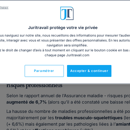
hoisir
Téléchargez notre dossier dédié à la maladie professionnelle
Juritravail protège votre vie privée
s naviguez sur notre site, nous recueillons des informations pour mesurer l’audie
site, interagir avec vous et vous présenter des offres personnalisées. En les autoris
navigation sera simplifiée.
 le droit de changer d’avis à tout moment en cliquant sur le bouton cookie en bas
chaque page Juritravail.com
Pourquoi prévenir les maladies professio
Paramétrer
Accepter & continuer
Hausse des maladies professionnelles en France : l
risques professionnels
Selon le rapport annuel de l’Assurance maladie - risques p
augmenté de 6,7%
(alors qu’il a été constaté une baisse re
La hausse du nombre de maladies professionnelles a été po
majoritairement par les
troubles musculo-squelettiques
(le
(+ 6,6%) mais également par les pathologies liées à l’
amian