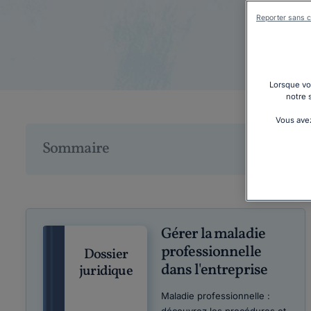
Reporter sans c
Lorsque vou
notre 
Vous avez
Sommaire
Gérer la maladie
professionnelle
Dossier
dans l'entreprise
juridique
Maladie professionnelle :