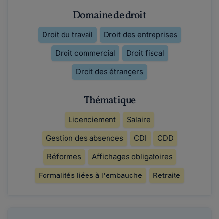
Domaine de droit
Droit du travail
Droit des entreprises
Droit commercial
Droit fiscal
Droit des étrangers
Thématique
Licenciement
Salaire
Gestion des absences
CDI
CDD
Réformes
Affichages obligatoires
Formalités liées à l'embauche
Retraite