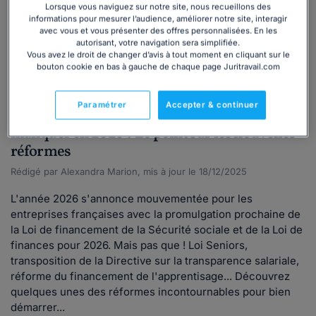
Lorsque vous naviguez sur notre site, nous recueillons des
informations pour mesurer l’audience, améliorer notre site, interagir
Alternance, apprentissage, stage
Gestion des absences
avec vous et vous présenter des offres personnalisées. En les
autorisant, votre navigation sera simplifiée.
Entretiens pro et annuels
Recrutement
Vous avez le droit de changer d’avis à tout moment en cliquant sur le
Heures supplémentaires, heures complémentaires
bouton cookie en bas à gauche de chaque page Juritravail.com
Formation des salariés
NAO
Paramétrer
Accepter & continuer
Employeurs, qu'est-ce que vous ne devez pas
manquer en 2026 ? Le point sur les nouvelles
réformes
Rédigé par Alexandra Marion, mis à jour le 18/12/2025
L'année 2026 s'annonce mouvementée pour les
entreprises françaises avec la promulgation prochaine de
la Loi de financement de la Sécurité sociale et de la Loi de
finances pour 2026. Mais pas que ! Loi Seniors,
transposition de la Directive sur la transparence salariale,
réforme du financement de l'apprentisage... Découvrez
quelques unes des réformes incontournables pour bien
démarrer...