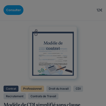
12€
Consulter
Modèle de
contrat
Contrat
Professionnel
Droit du travail
CDI
Recrutement
Contrats de Travail
Modèle de CDI simplifié sans clause