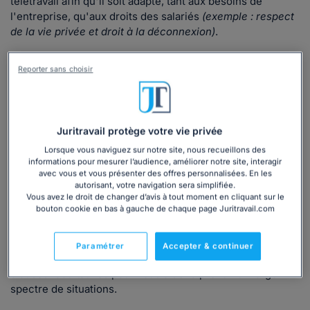
télétravail afin qu'il soit adapté, tant aux besoins de
l'entreprise, qu'aux droits des salariés
(exemple : respect
de la vie privée et droit à la déconnexion)
.
Quand utiliser notre modèle d'accord collectif
Reporter sans choisir
?
Vous envisagez une organisation en tout ou partie en
télétravail.
Juritravail protège votre vie privée
L’avantage de conclure un accord collectif est de fixer les
Lorsque vous naviguez sur notre site, nous recueillons des
règles de mise en place du télétravail communes à tous
informations pour mesurer l’audience, améliorer notre site, interagir
avec vous et vous présenter des offres personnalisées. En les
les télétravailleurs. Il met en place un cadre clair et
autorisant, votre navigation sera simplifiée.
uniforme à l'échelle de l'entreprise.
Vous avez le droit de changer d’avis à tout moment en cliquant sur le
bouton cookie en bas à gauche de chaque page Juritravail.com
👉 Notre modèle d'accord collectif de mise en place du
télétravail s'appuie sur des
sources juridiques
pour vous
offrir un document
conforme à la réglementation
. En plus
Paramétrer
Accepter & continuer
des clauses obligatoires, nos juristes l'ont enrichi de
clauses facultatives pour vous aider à prévoir un large
spectre de situations.