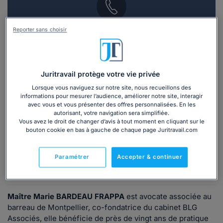
Reporter sans choisir
Vous souhaitez une consultation par
téléphone ?
Consulter immédiatement
Juritravail protège votre vie privée
Lorsque vous naviguez sur notre site, nous recueillons des
ou appelez le
01 75 75 42 33
(8h à 21h du lundi au
informations pour mesurer l’audience, améliorer notre site, interagir
vendredi)
avec vous et vous présenter des offres personnalisées. En les
autorisant, votre navigation sera simplifiée.
Vous avez le droit de changer d’avis à tout moment en cliquant sur le
bouton cookie en bas à gauche de chaque page Juritravail.com
Vous êtes avocat ?
Paramétrer
Accepter & continuer
Présentation
Maître Marie BARDEAU FRAPPA
est avocate associée au
barreau de Montpellier, co-fondatrice du cabinet BLG
Associés, elle bénéficie de près de vingt ans de pratique